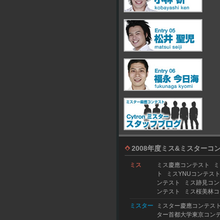
2008年度ミス&ミスターコ
ミス
ミス慶應コンテスト
ミ
ト
ミスYNUコンテス
ンテスト
ミス跡見コン
ンテスト
ミス桜美林コ
ミスター
ミスター慶應コンテス
ター首都大学東京コン