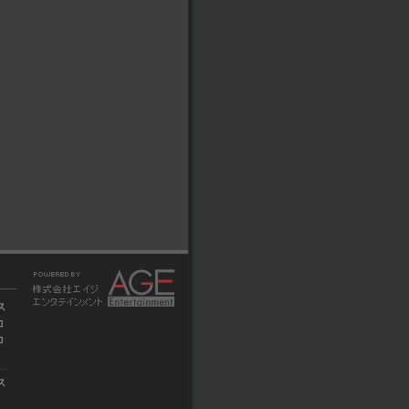
ス
コ
コ
ス