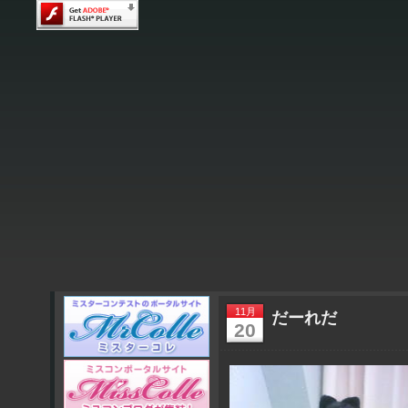
11月
だーれだ
20