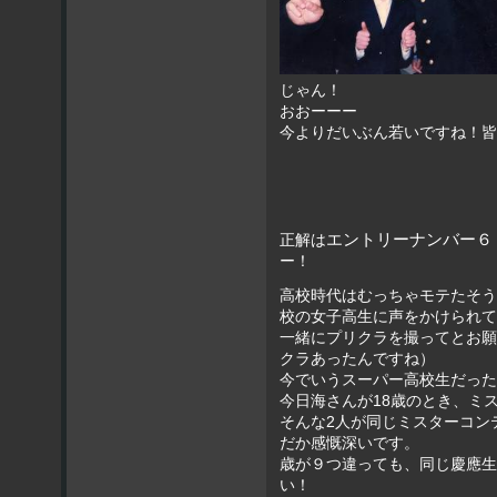
じゃん！
おおーーー
今よりだいぶん若いですね！皆
エントリーナンバー６
正解は
ー！
高校時代はむっちゃモテたそう
校の女子高生に声をかけられて
一緒にプリクラを撮ってとお願
クラあったんですね）
今でいうスーパー高校生だった
今日海さんが18歳のとき、ミス
そんな2人が同じミスターコン
だか感慨深いです。
歳が９つ違っても、同じ慶應生
い！