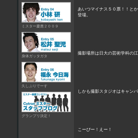
あいつマイナス５０票！！とか
登場。
ミスター慶應２００９
撮影場所は日大の芸術学科の江
身体ガッタガタ
久しぶりでーす
しかも撮影スタジオはキャンパ
グランプリ決定！
こーぴー！えー！