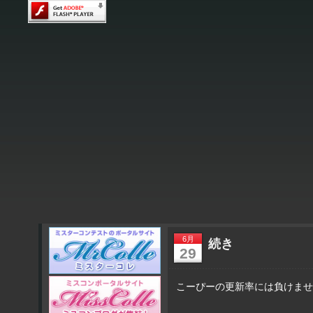
6月
続き
29
こーぴーの更新率には負けませ